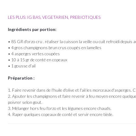
LES PLUS: IG BAS, VEGETARIEN, PREBIOTIQUES
Ingrédients par portion:
• 85 GR d'orzo cru . réaliser la cuisson la veille ou cuit refroidi depuis 
• 4 gros champignons brun crus coupés en lamelles
• 4 asperges vertes coupées
• 10 à 15 gr de conté en copeaux
• 1 gousse d'ail
Préparation :
1. Faire revenir dans de l'huile d'olive et l'ail les morceaux d'asperges
2. Ajouter les champignons et faire revenir à feu moyen encore quelque
poivrer selon gout.
3. Mélanger hors feu l'orzo et les légumes encore chauds.
4. Raper quelques copeaux de conté et servir encore tiède.