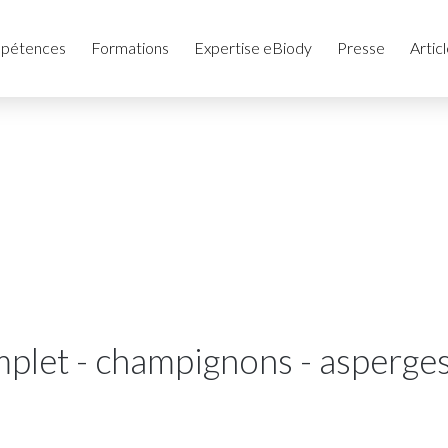
pétences
Formations
Expertise eBiody
Presse
Artic
plet - champignons - asperges 