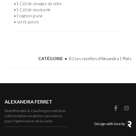
•1 CàS de vinaigre de cidre
•1 CàS de moutarde
•1 oignon jeune
• sel et poivre
CATÉGORIE •
8 | Les recettes d'Alexandra | Plats
ALEXANDRA FERRET
Nutrithérapie & Coaching en nutrition.
L'alimentation en pleine conscience
pour l'optimisation de la santé.
Design with love by